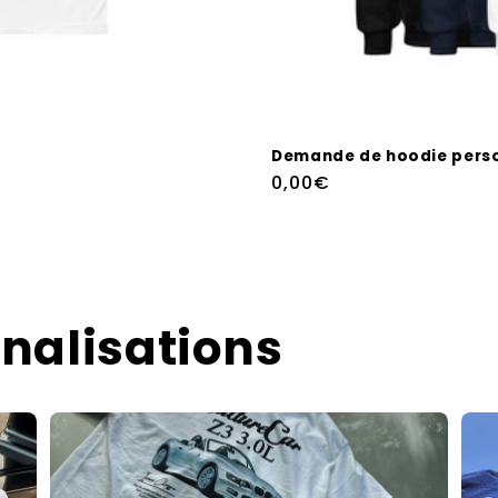
Demande de hoodie perso
Regular
0,00€
price
nalisations