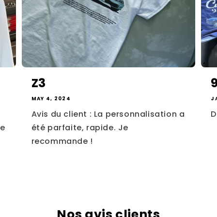
Z3
MAY 4, 2024
J
Avis du client : La personnalisation a
D
ge
été parfaite, rapide. Je
recommande !
Nos avis clients