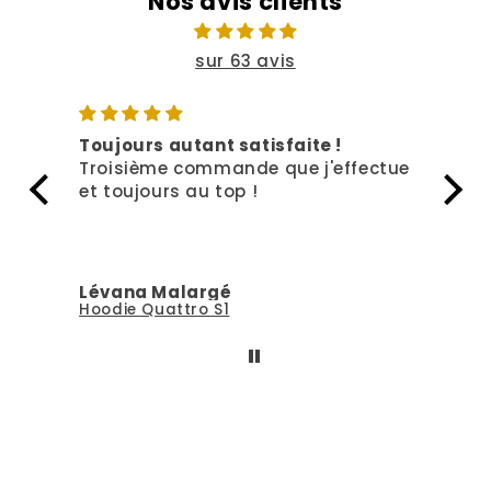
Nos avis clients
sur 63 avis
Toujours autant satisfaite !
Rien
Troisième commande que j'effectue
Deux
et toujours au top !
top 
Lévana Malargé
Lév
Hoodie Quattro S1
T-sh