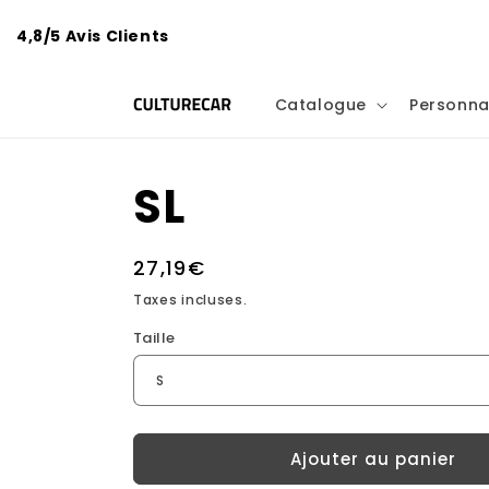
et
passer
4,8/5 Avis Clients
au
contenu
Catalogue
Personna
SL
Prix
27,19€
habituel
Taxes incluses.
Taille
Ajouter au panier