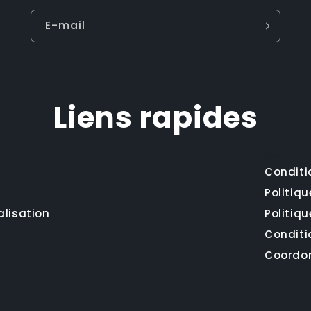
E-mail
Liens rapides
CGV
Conditi
Politiqu
alisation
Politiq
Conditio
Coordo