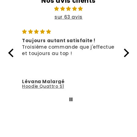
Nos avis clients
sur 63 avis
Toujours autant satisfaite !
Rien
Troisième commande que j'effectue
Deux
et toujours au top !
top 
Lévana Malargé
Lév
Hoodie Quattro S1
T-sh